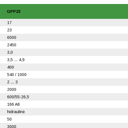
GPP23
17
23
6000
2450
3,0
3,5 … 4,9
400
540 / 1000
2 … 3
2000
600/55-26,5
166 A8
hidraulinė
50
3000