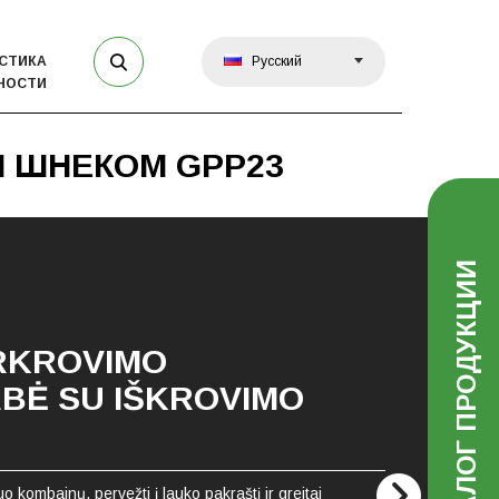
СТИКА
Русский
НОСТИ
 ШНЕКОМ GPP23
КАТАЛОГ ПРОДУКЦИИ
RKROVIMO
BĖ SU IŠKROVIMO
uo kombainų, pervežti į lauko pakraštį ir greitai