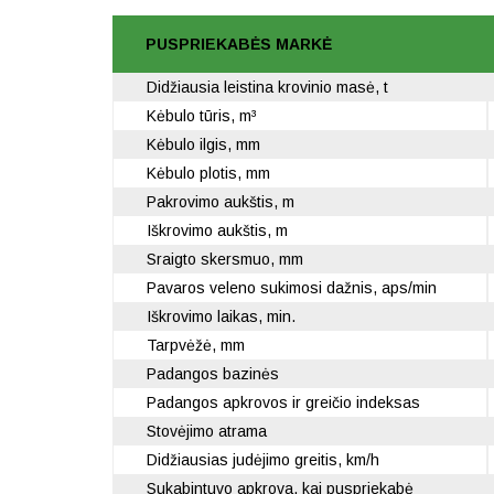
PUSPRIEKABĖS MARKĖ
Didžiausia leistina krovinio masė, t
Kėbulo tūris, m³
Kėbulo ilgis, mm
Kėbulo plotis, mm
Pakrovimo aukštis, m
Iškrovimo aukštis, m
Sraigto skersmuo, mm
Pavaros veleno sukimosi dažnis, aps/min
Iškrovimo laikas, min.
Tarpvėžė, mm
Padangos bazinės
Padangos apkrovos ir greičio indeksas
Stovėjimo atrama
Didžiausias judėjimo greitis, km/h
Sukabintuvo apkrova, kai puspriekabė