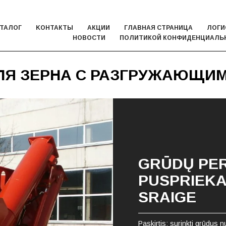
ТАЛОГ
KОНТАКТЫ
АКЦИИ
ГЛАВНАЯ СТРАНИЦА
ЛОГИ
НОВОСТИ
ПОЛИТИКОЙ КОНФИДЕНЦИАЛЬ
ЛЯ ЗЕРНА С РАЗГРУЖАЮЩИМ
GRŪDŲ PE
PUSPRIEKA
SRAIGE
Paskirtis: surinkti grūdus n