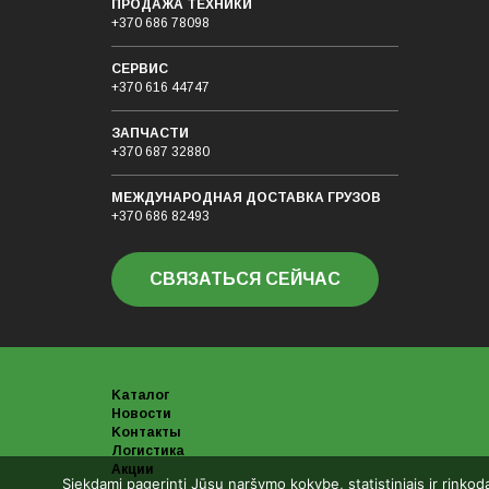
ПРОДАЖА ТЕХНИКИ
+370 686 78098
СЕРВИС
+370 616 44747
ЗАПЧАСТИ
+370 687 32880
МЕЖДУНАРОДНАЯ ДОСТАВКА ГРУЗОB
+370 686 82493
СВЯЗАТЬСЯ СЕЙЧАС
Kаталог
Новости
Kонтакты
Логистика
Акции
Siekdami pagerinti Jūsų naršymo kokybę, statistiniais ir rinkod