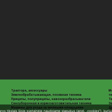
Трактора, аксессуары
М
Землеобрабатывающая, посевная техника
те
Прицепы, полуприцепы, навозоразбрасыватели
Те
Сеноуборочная и кормозаготовительная техника
З
Машины для ухода за зелеными площадями
Д
aros tikslais šioje svetainėje naudojame slapukus (angl. „cookies“), kuri
Б/