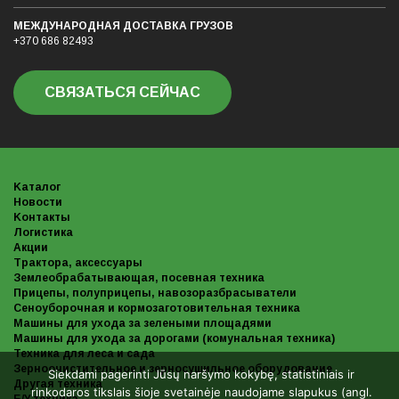
МЕЖДУНАРОДНАЯ ДОСТАВКА ГРУЗОB
+370 686 82493
СВЯЗАТЬСЯ СЕЙЧАС
Kаталог
Новости
Kонтакты
Логистика
Акции
Трактора, аксессуары
Землеобрабатывающая, посевная техника
Прицепы, полуприцепы, навозоразбрасыватели
Сеноуборочная и кормозаготовительная техника
Машины для ухода за зелеными площадями
Машины для ухода за дорогами (комунальная техника)
Техника для леса и сада
Зерноочистительное и зерносушильное оборудование
Siekdami pagerinti Jūsų naršymo kokybę, statistiniais ir
Другая техника
rinkodaros tikslais šioje svetainėje naudojame slapukus (angl.