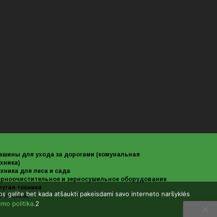
ашины для ухода за дорогами (комунальная
хника)
хника для леса и сада
ерноочистительное и зерносушильное оборудование
ругая техника
uos galite bet kada atšaukti pakeisdami savo interneto naršyklės
У техника
umo politika
.2