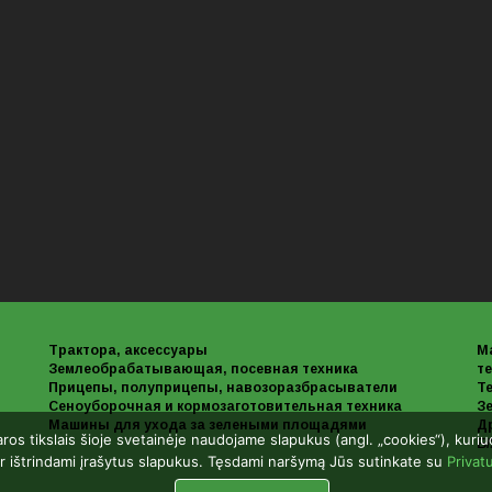
Трактора, аксессуары
М
Землеобрабатывающая, посевная техника
те
Прицепы, полуприцепы, навозоразбрасыватели
Те
Сеноуборочная и кормозаготовительная техника
З
Машины для ухода за зелеными площадями
Д
aros tikslais šioje svetainėje naudojame slapukus (angl. „cookies“), kuri
Б/
r ištrindami įrašytus slapukus. Tęsdami naršymą Jūs sutinkate su
Privat