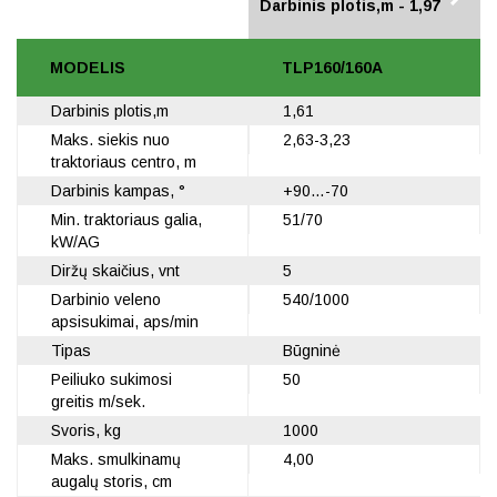
Darbinis plotis,m - 1,61
Darbinis plotis,m - 1,97
MODELIS
TLP160/160A
Darbinis plotis,m
1,61
Maks. siekis nuo
2,63-3,23
traktoriaus centro, m
Darbinis kampas, °
+90…-70
Min. traktoriaus galia,
51/70
kW/AG
Diržų skaičius, vnt
5
Darbinio veleno
540/1000
apsisukimai, aps/min
Tipas
Būgninė
Peiliuko sukimosi
50
greitis m/sek.
Svoris, kg
1000
Maks. smulkinamų
4,00
augalų storis, cm