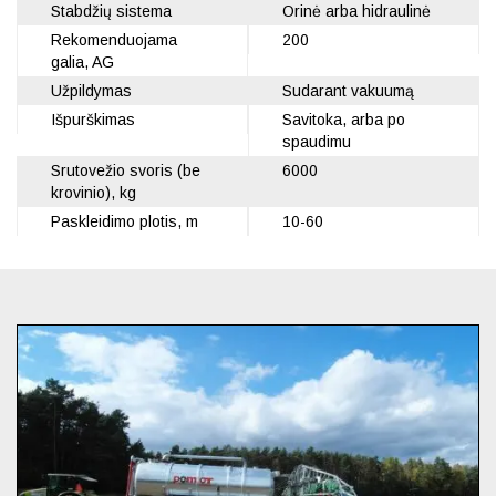
Stabdžių sistema
Orinė arba hidraulinė
Rekomenduojama
200
galia, AG
Užpildymas
Sudarant vakuumą
Išpurškimas
Savitoka, arba po
spaudimu
Srutovežio svoris (be
6000
krovinio), kg
Paskleidimo plotis, m
10-60