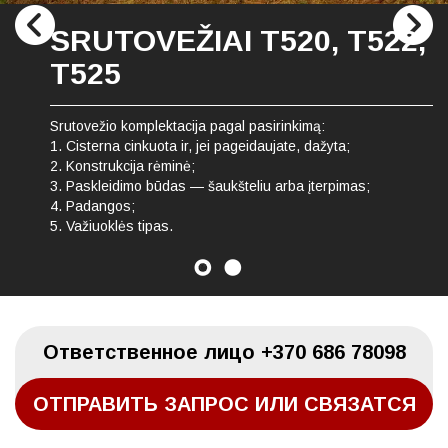
SRUTOVEŽIAI T520, T522,
T525
Srutovežio komplektacija pagal pasirinkimą:
1. Cisterna cinkuota ir, jei pageidaujate, dažyta;
2. Konstrukcija rėminė;
3. Paskleidimo būdas — šaukšteliu arba įterpimas;
4. Padangos;
5. Važiuoklės tipas.
Oтветственное лицо
+370 686 78098
ОТПРАВИТЬ ЗАПРОС ИЛИ СВЯЗАТСЯ