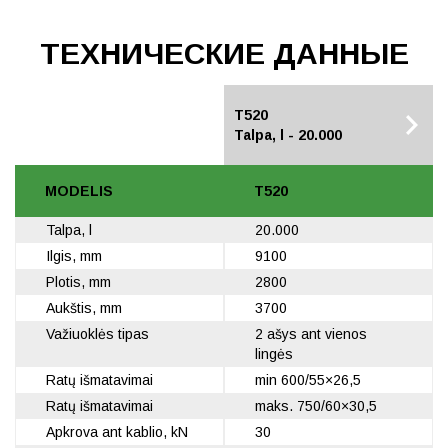
TЕХНИЧЕСКИЕ ДАННЫЕ
T520
T520
Talpa, l - 20.000
Talpa, l - 20.000
MODELIS
T520
Talpa, l
20.000
Ilgis, mm
9100
Plotis, mm
2800
Aukštis, mm
3700
Važiuoklės tipas
2 ašys ant vienos
lingės
Ratų išmatavimai
min 600/55×26,5
Ratų išmatavimai
maks. 750/60×30,5
Apkrova ant kablio, kN
30