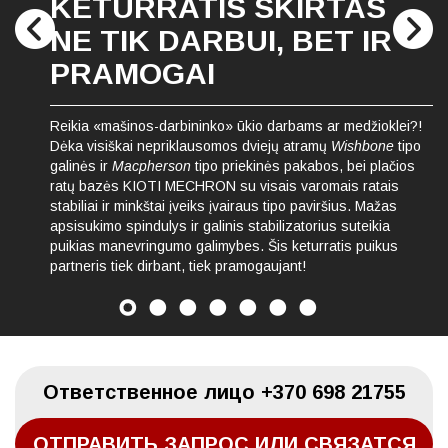
KETURRATIS SKIRTAS
NE TIK DARBUI, BET IR
PRAMOGAI
Reikia «mašinos-darbininko» ūkio darbams ar medžioklei?!
Dėka visiškai nepriklausomos dviejų atramų
Wishbone
tipo
galinės ir
Macpherson
tipo priekinės pakabos, bei plačios
ratų bazės KIOTI MECHRON su visais varomais ratais
stabiliai ir minkštai įveiks įvairaus tipo paviršius. Mažas
apsisukimo spindulys ir galinis stabilizatorius suteikia
puikias manevringumo galimybes. Šis keturratis puikus
partneris tiek dirbant, tiek pramogaujant!
Oтветственное лицо
+370 698 21755
ОТПРАВИТЬ ЗАПРОС ИЛИ СВЯЗАТСЯ