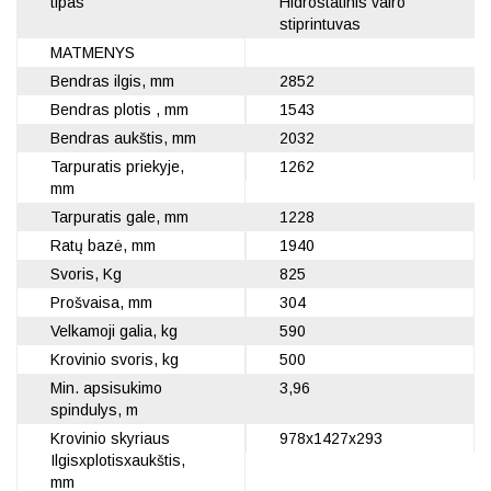
tipas
Hidrostatinis vairo
stiprintuvas
MATMENYS
Bendras ilgis, mm
2852
Bendras plotis , mm
1543
Bendras aukštis, mm
2032
Tarpuratis priekyje,
1262
mm
Tarpuratis gale, mm
1228
Ratų bazė, mm
1940
Svoris, Kg
825
Prošvaisa, mm
304
Velkamoji galia, kg
590
Krovinio svoris, kg
500
Min. apsisukimo
3,96
spindulys, m
Krovinio skyriaus
978x1427x293
Ilgisxplotisxaukštis,
mm