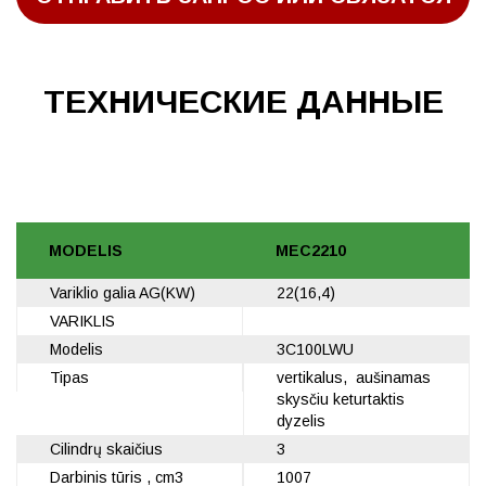
TЕХНИЧЕСКИЕ ДАННЫЕ
MODELIS
MEC2210
Variklio galia AG(KW)
22(16,4)
VARIKLIS
Modelis
3C100LWU
Tipas
vertikalus, aušinamas
skysčiu keturtaktis
dyzelis
Cilindrų skaičius
3
Darbinis tūris , cm3
1007