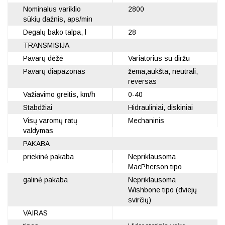
Nominalus variklio
2800
sūkių dažnis, aps/min
Degalų bako talpa, l
28
TRANSMISIJA
Pavarų dėžė
Variatorius su diržu
Pavarų diapazonas
žema,aukšta, neutrali,
reversas
Važiavimo greitis, km/h
0-40
Stabdžiai
Hidrauliniai, diskiniai
Visų varomų ratų
Mechaninis
valdymas
PAKABA
priekinė pakaba
Nepriklausoma
MacPherson tipo
galinė pakaba
Nepriklausoma
Wishbone tipo (dviejų
svirčių)
VAIRAS