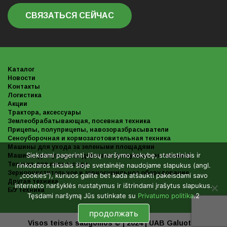
СВЯЗАТЬСЯ СЕЙЧАС
Kаталог
Новости
Kонтакты
Логистика
Акции
Трактора, аксессуары
Землеобрабатывающая, посевная техника
Прицепы, полуприцепы, навозоразбрасыватели
Сеноуборочная и кормозаготовительная техника
Машины для ухода за зелеными площадями
Siekdami pagerinti Jūsų naršymo kokybę, statistiniais ir
Машины для ухода за дорогами (комунальная техника)
Техника для леса и сада
rinkodaros tikslais šioje svetainėje naudojame slapukus (angl.
Зерноочистительное и зерносушильное оборудование
„cookies“), kuriuos galite bet kada atšaukti pakeisdami savo
Другая техника
interneto naršyklės nustatymus ir ištrindami įrašytus slapukus.
Б/У техника
Tęsdami naršymą Jūs sutinkate su
Privatumo politika
.2
продолжать
Visos teisės saugomos © | 2024 | UAB Galuotas