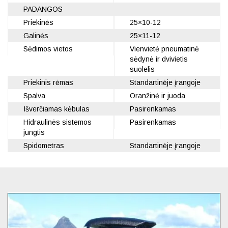
PADANGOS
Priekinės
25×10-12
Galinės
25×11-12
Sėdimos vietos
Vienvietė pneumatinė
sėdynė ir dvivietis
suolelis
Priekinis rėmas
Standartinėje įrangoje
Spalva
Oranžinė ir juoda
Išverčiamas kėbulas
Pasirenkamas
Hidraulinės sistemos
Pasirenkamas
jungtis
Spidometras
Standartinėje įrangoje