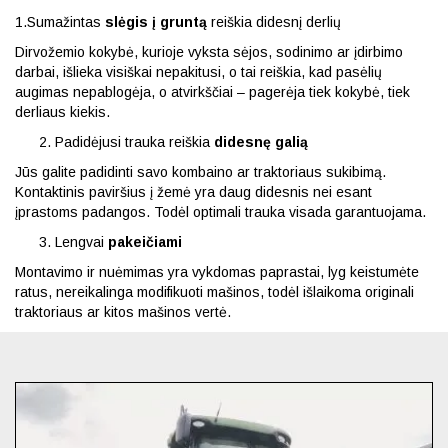
1.Sumažintas
slėgis į gruntą
reiškia didesnį derlių
Dirvožemio kokybė, kurioje vyksta sėjos, sodinimo ar įdirbimo
darbai, išlieka visiškai nepakitusi, o tai reiškia, kad pasėlių
augimas nepablogėja, o atvirkščiai – pagerėja tiek kokybė, tiek
derliaus kiekis.
Padidėjusi trauka reiškia
didesnę galią
Jūs galite padidinti savo kombaino ar traktoriaus sukibimą.
Kontaktinis paviršius į žemė yra daug didesnis nei esant
įprastoms padangos. Todėl optimali trauka visada garantuojama.
Lengvai
pakeičiami
Montavimo ir nuėmimas yra vykdomas paprastai, lyg keistumėte
ratus, nereikalinga modifikuoti mašinos, todėl išlaikoma originali
traktoriaus ar kitos mašinos vertė.