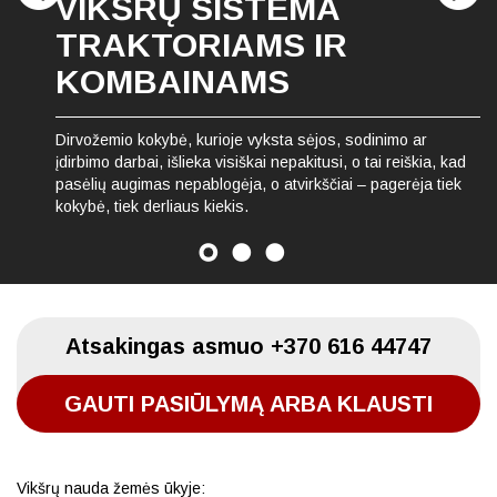
VIKŠRŲ SISTEMA
TRAKTORIAMS IR
KOMBAINAMS
Dirvožemio kokybė, kurioje vyksta sėjos, sodinimo ar
įdirbimo darbai, išlieka visiškai nepakitusi, o tai reiškia, kad
pasėlių augimas nepablogėja, o atvirkščiai – pagerėja tiek
kokybė, tiek derliaus kiekis.
Atsakingas asmuo
+370 616 44747
GAUTI PASIŪLYMĄ ARBA KLAUSTI
Vikšrų nauda žemės ūkyje: