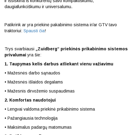
ir išsiskiria iš konkurentų savo kompaktiškumu,
daugiafunkciškumu ir universalumu.
Patikrink ar yra priekinė pakabinimo sistema ir/ar GTV tavo
traktoriui:
Spausti čia
!
Trys svarbiausi
„Zuidberg“ priekinės prikabinimo sistemos
privalumai
yra šie:
1.
Taupymas kelis darbus atliekant vienu važiavimu
• Mažesnės darbo sąnaudos
• Mažesnės išlaidos degalams
• Mažesnis dirvožemio suspaudimas
2.
Komfortas naudotojui
• Lengvai valdoma priekinė prikabinimo sistema
• Pažangiausia technologija
• Maksimalus padargų matomumas