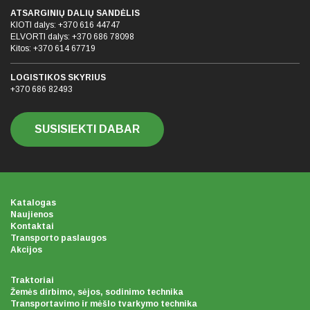
ATSARGINIŲ DALIŲ SANDĖLIS
KIOTI dalys:
+370 616 44747
ELVORTI dalys:
+370 686 78098
Kitos:
+370 614 67719
LOGISTIKOS SKYRIUS
+370 686 82493
SUSISIEKTI DABAR
Katalogas
Naujienos
Kontaktai
Transporto paslaugos
Akcijos
Traktoriai
Žemės dirbimo, sėjos, sodinimo technika
Transportavimo ir mėšlo tvarkymo technika