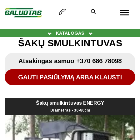
KATALOGAS
ŠAKŲ SMULKINTUVAS
Atsakingas asmuo
+370 686 78098
GAUTI PASIŪLYMĄ ARBA KLAUSTI
Šakų smulkintuvas ENERGY
Diametras - 30-80cm