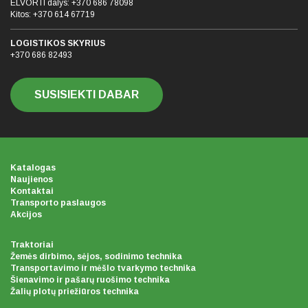
ELVORTI dalys:
+370 686 78098
Kitos:
+370 614 67719
LOGISTIKOS SKYRIUS
+370 686 82493
SUSISIEKTI DABAR
Katalogas
Naujienos
Kontaktai
Transporto paslaugos
Akcijos
Traktoriai
Žemės dirbimo, sėjos, sodinimo technika
Transportavimo ir mėšlo tvarkymo technika
Šienavimo ir pašarų ruošimo technika
Žalių plotų priežiūros technika