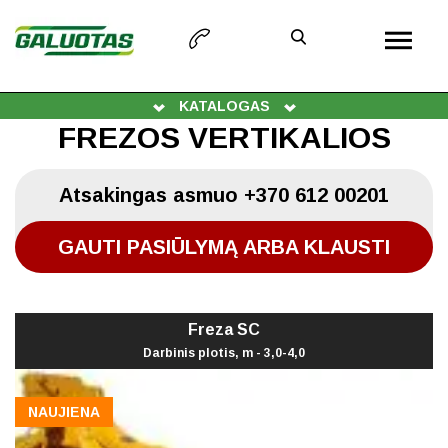
KATALOGAS
FREZOS VERTIKALIOS
Atsakingas asmuo
+370 612 00201
GAUTI PASIŪLYMĄ ARBA KLAUSTI
Freza SC
Darbinis plotis, m - 3,0-4,0
NAUJIENA