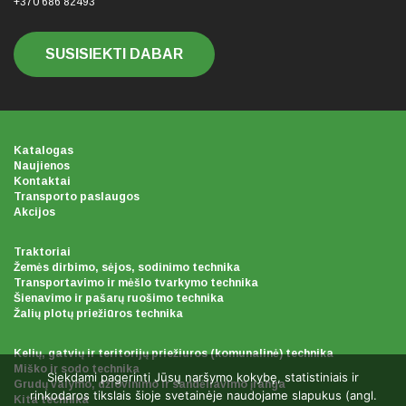
+370 686 82493
SUSISIEKTI DABAR
Katalogas
Naujienos
Kontaktai
Transporto paslaugos
Akcijos
Traktoriai
Žemės dirbimo, sėjos, sodinimo technika
Transportavimo ir mėšlo tvarkymo technika
Šienavimo ir pašarų ruošimo technika
Žalių plotų priežiūros technika
Kelių, gatvių ir teritorijų priežiuros (komunalinė) technika
Miško ir sodo technika
Siekdami pagerinti Jūsų naršymo kokybę, statistiniais ir
Grudų valymo, džiovinimo ir sandėliavimo įranga
rinkodaros tikslais šioje svetainėje naudojame slapukus (angl.
Kita technika