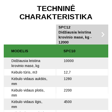
TECHNINĖ
CHARAKTERISTIKA
SPC10
SPC12
Didžiausia leistina
Didžiausia leistina
krovinio masė, kg -
krovinio masė, kg -
10000
12000
MODELIS
SPC10
Didžiausia leistina
10000
krovinio masė, kg
Kėbulo tūris, m3
12,7
Kėbulo vidaus aukštis,
1280
mm
Kėbulo vidaus plotis,
2200
mm
Kėbulo vidaus ilgis,
4500
mm