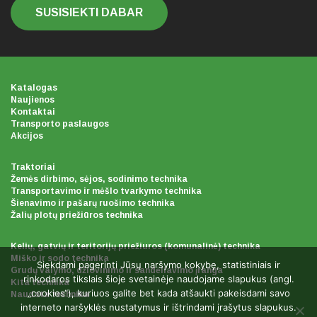
SUSISIEKTI DABAR
Katalogas
Naujienos
Kontaktai
Transporto paslaugos
Akcijos
Traktoriai
Žemės dirbimo, sėjos, sodinimo technika
Transportavimo ir mėšlo tvarkymo technika
Šienavimo ir pašarų ruošimo technika
Žalių plotų priežiūros technika
Kelių, gatvių ir teritorijų priežiuros (komunalinė) technika
Miško ir sodo technika
Siekdami pagerinti Jūsų naršymo kokybę, statistiniais ir
Grudų valymo, džiovinimo ir sandėliavimo įranga
rinkodaros tikslais šioje svetainėje naudojame slapukus (angl.
Kita technika
„cookies“), kuriuos galite bet kada atšaukti pakeisdami savo
Naudota technika
interneto naršyklės nustatymus ir ištrindami įrašytus slapukus.