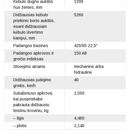
Kėbulo dugno aukštis
1200
nuo žemės, mm
Didžiausias kėbulo
5260
priekinio borto aukštis,
esant didžiausiam
kėbulo išvertimo
kampui, mm
Padangos bazinės
425/65 22,5″
Padangos apkrovos ir
150 A8
greičio indeksas
Stovėjimo atrama
mechaninė arba
hidraulinė
Didžiausias judėjimo
40
greitis, km/h
Sukabintuvo apkrova,
2,500
kai puspriekabė
pakrauta didžiausiu
leistinu kroviniu, kg
– ilgis
4,460
– plotis
2,140