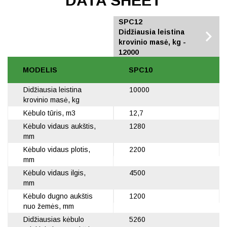
DATA SHEET
SPC10
SPC12
Didžiausia leistina
Didžiausia leistina
krovinio masė, kg -
krovinio masė, kg -
10000
12000
MODELIS
SPC10
Didžiausia leistina
10000
krovinio masė, kg
Kėbulo tūris, m3
12,7
Kėbulo vidaus aukštis,
1280
mm
Kėbulo vidaus plotis,
2200
mm
Kėbulo vidaus ilgis,
4500
mm
Kėbulo dugno aukštis
1200
nuo žemės, mm
Didžiausias kėbulo
5260