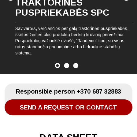
TRAKTORINĖS
PUSPRIEKABĖS SPC
Savivartės, verčiančios per galą traktorinės puspriekabės,
skirtos žemės ūkio produktų bei kitų krovinių pervežimui.
Puspriekabių važiuoklė dviašė, “Tandemo” tipo, su visus
ratus stabdančia pneumatine arba hidrauline stabdžių
sistema.
Responsible person
+370 687 32883
SEND A REQUEST OR CONTACT