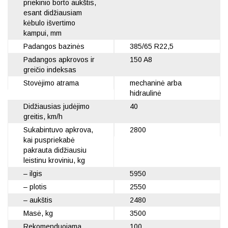
priekinio borto aukštis,
esant didžiausiam
kėbulo išvertimo
kampui, mm
Padangos bazinės
385/65 R22,5
Padangos apkrovos ir
150 A8
greičio indeksas
Stovėjimo atrama
mechaninė arba
hidraulinė
Didžiausias judėjimo
40
greitis, km/h
Sukabintuvo apkrova,
2800
kai puspriekabė
pakrauta didžiausiu
leistinu kroviniu, kg
– ilgis
5950
– plotis
2550
– aukštis
2480
Masė, kg
3500
Rekomenduojama
100