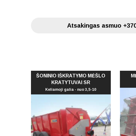
Atsakingas asmuo
+37
ŠONINIO IŠKRATYMO MĖŠLO
M
KRATYTUVAI SR
Keliamoji galia - nuo 3,5-10