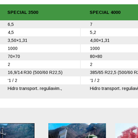
SPECIAL 3500
SPECIAL 4000
6,5
7
4,5
5,2
3,50×1,31
4,00×1,31
1000
1000
70×70
80×80
2
2
16,9/14 R30 (500/60 R22,5)
385/65 R22,5 (500/60 R
‘1 / 2
‘1 / 2
Hidro transport. reguliavim.,
Hidro transport. reguliav