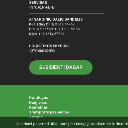
SERVISAS
+370 616 44747
ATSARGINIŲ DALIŲ SANDĖLIS
KIOTI dalys:
+370 616 44747
ELVORTI dalys:
+370 686 78098
Kitos:
+370 614 67719
LOGISTIKOS SKYRIUS
+370 686 82493
SUSISIEKTI DABAR
Katalogas
Naujienos
Kontaktai
Transporto paslaugos
Akcijos
Siekdami pagerinti Jūsų naršymo kokybę, statistiniais ir rinkod