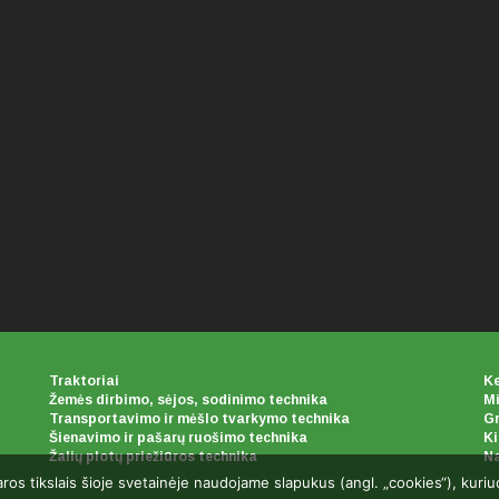
Traktoriai
Ke
Žemės dirbimo, sėjos, sodinimo technika
Mi
Transportavimo ir mėšlo tvarkymo technika
Gr
Šienavimo ir pašarų ruošimo technika
Ki
Žalių plotų priežiūros technika
Na
aros tikslais šioje svetainėje naudojame slapukus (angl. „cookies“), kuri