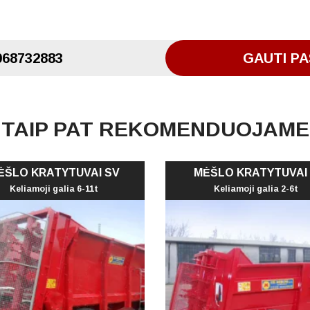
068732883
GAUTI PA
TAIP PAT REKOMENDUOJAME
ĖŠLO KRATYTUVAI SV
MĖŠLO KRATYTUVAI
Keliamoji galia 6-11t
Keliamoji galia 2-6t