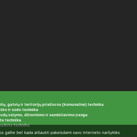
lių, gatvių ir teritorijų priežiuros (komunalinė) technika
ško ir sodo technika
udų valymo, džiovinimo ir sandėliavimo įranga
ta technika
udota technika
uos galite bet kada atšaukti pakeisdami savo interneto naršyklės