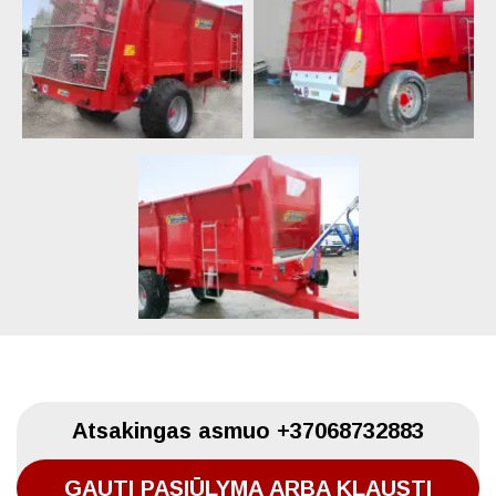
Atsakingas asmuo
+37068732883
GAUTI PASIŪLYMĄ ARBA KLAUSTI