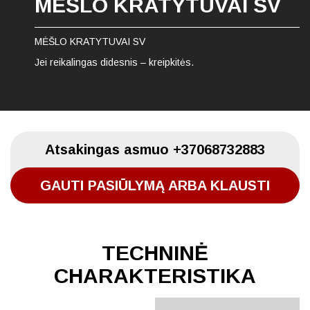
MĖŠLO KRATYTUVAI SV
MĖŠLO KRATYTUVAI SV
Jei reikalingas didesnis – kreipkitės.
Atsakingas asmuo
+37068732883
GAUTI PASIŪLYMĄ ARBA KLAUSTI
TECHNINĖ
CHARAKTERISTIKA