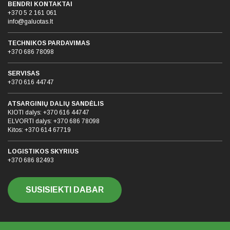
BENDRI KONTAKTAI
+370 5 2 161 061
info@galuotas.lt
TECHNIKOS PARDAVIMAS
+370 686 78098
SERVISAS
+370 616 44747
ATSARGINIŲ DALIŲ SANDĖLIS
KIOTI dalys:
+370 616 44747
ELVORTI dalys:
+370 686 78098
Kitos:
+370 614 67719
LOGISTIKOS SKYRIUS
+370 686 82493
SUSISIEKTI DABAR