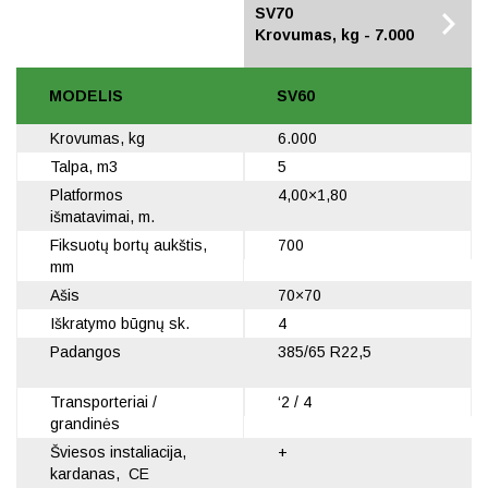
SV60
SV70
Krovumas, kg - 6.000
Krovumas, kg - 7.000
MODELIS
SV60
Krovumas, kg
6.000
Talpa, m3
5
Platformos
4,00×1,80
išmatavimai, m.
Fiksuotų bortų aukštis,
700
mm
Ašis
70×70
Iškratymo būgnų sk.
4
Padangos
385/65 R22,5
Transporteriai /
‘2 / 4
grandinės
Šviesos instaliacija,
+
kardanas, CE