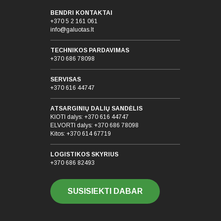
BENDRI KONTAKTAI
+370 5 2 161 061
info@galuotas.lt
TECHNIKOS PARDAVIMAS
+370 686 78098
SERVISAS
+370 616 44747
ATSARGINIŲ DALIŲ SANDĖLIS
KIOTI dalys:
+370 616 44747
ELVORTI dalys:
+370 686 78098
Kitos:
+370 614 67719
LOGISTIKOS SKYRIUS
+370 686 82493
SUSISIEKTI DABAR