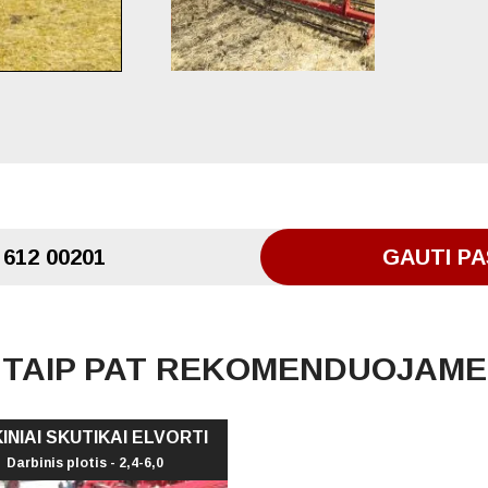
 612 00201
GAUTI PA
TAIP PAT REKOMENDUOJAME
INIAI SKUTIKAI ELVORTI
Darbinis plotis - 2,4-6,0