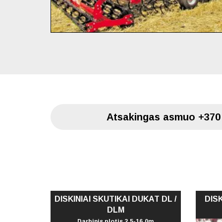
Atsakingas asmuo
+370
DISKINIAI SKUTIKAI DUKAT DL /
DISK
DLM
Darbinis plotis 2,5-16,0m