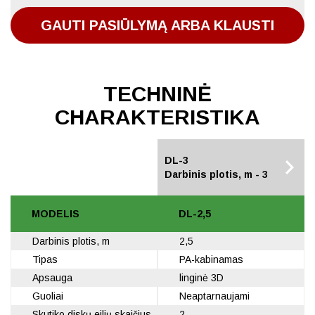
GAUTI PASIŪLYMĄ ARBA KLAUSTI
TECHNINĖ
CHARAKTERISTIKA
DL-2,5
DL-3
Darbinis plotis, m - 2,5
Darbinis plotis, m - 3
MODELIS
DL-2,5
Darbinis plotis, m
2,5
Tipas
PA-kabinamas
Apsauga
linginė 3D
Guoliai
Neaptarnaujami
Skutiko diskų eilių skaičius, vnt.
2