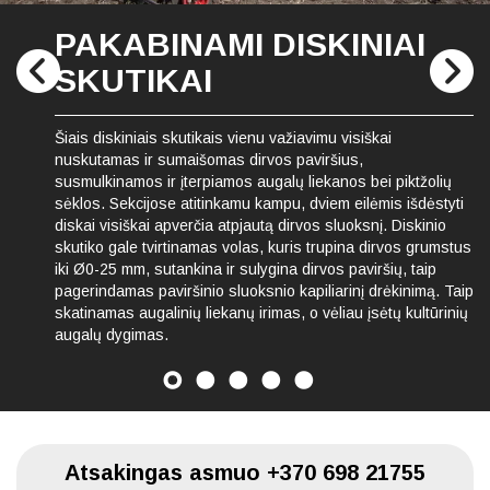
PAKABINAMI DISKINIAI
SKUTIKAI
Šiais diskiniais skutikais vienu važiavimu visiškai
nuskutamas ir sumaišomas dirvos paviršius,
susmulkinamos ir įterpiamos augalų liekanos bei piktžolių
sėklos. Sekcijose atitinkamu kampu, dviem eilėmis išdėstyti
diskai visiškai apverčia atpjautą dirvos sluoksnį. Diskinio
skutiko gale tvirtinamas volas, kuris trupina dirvos grumstus
iki Ø0-25 mm, sutankina ir sulygina dirvos paviršių, taip
pagerindamas paviršinio sluoksnio kapiliarinį drėkinimą. Taip
skatinamas augalinių liekanų irimas, o vėliau įsėtų kultūrinių
augalų dygimas.
Atsakingas asmuo
+370 698 21755