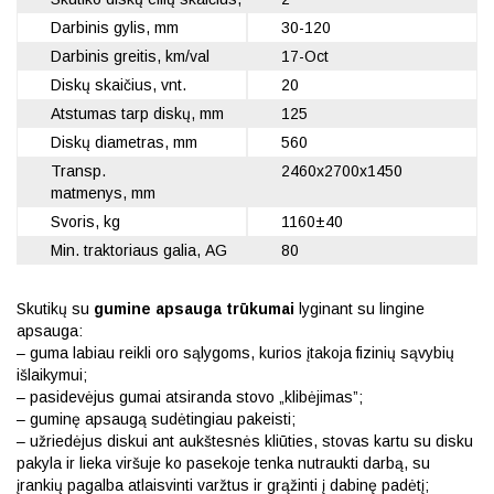
Darbinis gylis, mm
30-120
Darbinis greitis, km/val
17-Oct
Diskų skaičius, vnt.
20
Atstumas tarp diskų, mm
125
Diskų diametras, mm
560
Transp.
2460x2700x1450
matmenys, mm
Svoris, kg
1160±40
Min. traktoriaus galia, AG
80
Skutikų su
gumine apsauga trūkumai
lyginant su lingine
apsauga:
– guma labiau reikli oro sąlygoms, kurios įtakoja fizinių sąvybių
išlaikymui;
– pasidevėjus gumai atsiranda stovo „klibėjimas”;
– guminę apsaugą sudėtingiau pakeisti;
– užriedėjus diskui ant aukštesnės kliūties, stovas kartu su disku
pakyla ir lieka viršuje ko pasekoje tenka nutraukti darbą, su
įrankių pagalba atlaisvinti varžtus ir grąžinti į dabinę padėtį;