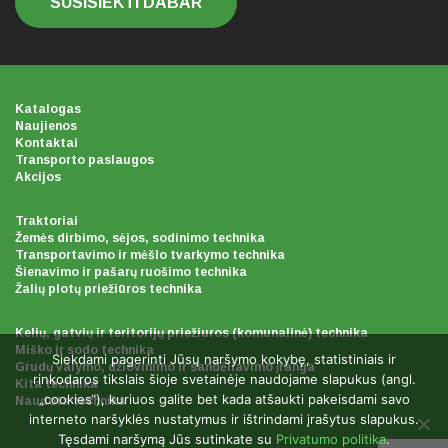
SUSISIEKTI DABAR
Katalogas
Naujienos
Kontaktai
Transporto paslaugos
Akcijos
Traktoriai
Žemės dirbimo, sėjos, sodinimo technika
Transportavimo ir mėšlo tvarkymo technika
Šienavimo ir pašarų ruošimo technika
Žalių plotų priežiūros technika
Kelių, gatvių ir teritorijų priežiuros (komunalinė) technika
Miško ir sodo technika
Siekdami pagerinti Jūsų naršymo kokybę, statistiniais ir
Grudų valymo, džiovinimo ir sandėliavimo įranga
rinkodaros tikslais šioje svetainėje naudojame slapukus (angl.
Kita technika
„cookies“), kuriuos galite bet kada atšaukti pakeisdami savo
Naudota technika
interneto naršyklės nustatymus ir ištrindami įrašytus slapukus.
Tęsdami naršymą Jūs sutinkate su
Privatumo politika
.