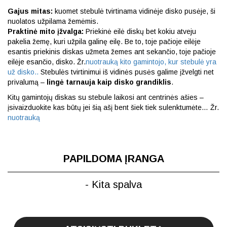
Gajus mitas:
kuomet stebulė tvirtinama vidinėje disko pusėje, ši
nuolatos užpilama žemėmis.
Praktinė mito įžvalga:
Priekinė eilė diskų bet kokiu atveju
pakelia žemę, kuri užpila galinę eilę. Be to, toje pačioje eilėje
esantis priekinis diskas užmeta žemes ant sekančio, toje pačioje
eilėje esančio, disko. Žr.
nuotrauką kito gamintojo, kur stebulė yra
už disko..
Stebulės tvirtinimui iš vidinės pusės galime įžvelgti net
privalumą –
lingė tarnauja kaip disko grandiklis
.
Kitų gamintojų diskas su stebule laikosi ant centrinės ašies –
įsivaizduokite kas būtų jei šią ašį bent šiek tiek sulenktumėte… Žr.
nuotrauką
PAPILDOMA ĮRANGA
- Kita spalva