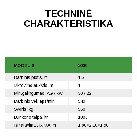
TECHNINĖ
CHARAKTERISTIKA
MODELIS
1600
Darbinis plotis, m
1,5
Iškrovimo aukštis, m
1
Min.galingumas, AG / kW
30 / 22
Darbinio vel. aps/min
540
Svoris, kg
560
Bunkerio talpa, ltr
1800
Išmatavimai, IxPxA, m
1,80×2,10×1,50