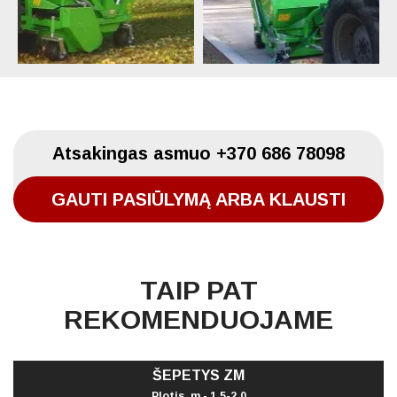
Atsakingas asmuo
+370 686 78098
GAUTI PASIŪLYMĄ ARBA KLAUSTI
TAIP PAT
REKOMENDUOJAME
ŠEPETYS ZM
Plotis, m - 1,5-2,0