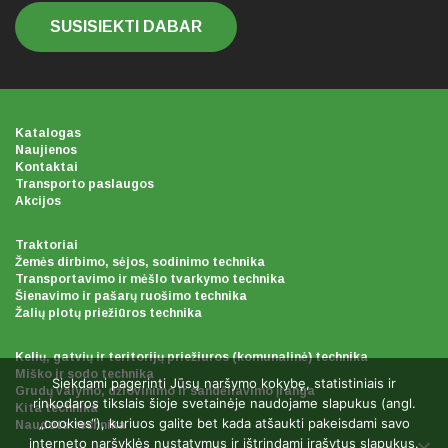
SUSISIEKTI DABAR
Katalogas
Naujienos
Kontaktai
Transporto paslaugos
Akcijos
Traktoriai
Žemės dirbimo, sėjos, sodinimo technika
Transportavimo ir mėšlo tvarkymo technika
Šienavimo ir pašarų ruošimo technika
Žalių plotų priežiūros technika
Kelių, gatvių ir teritorijų priežiuros (komunalinė) technika
Miško ir sodo technika
Siekdami pagerinti Jūsų naršymo kokybę, statistiniais ir
Grudų valymo, džiovinimo ir sandėliavimo įranga
rinkodaros tikslais šioje svetainėje naudojame slapukus (angl.
Kita technika
„cookies“), kuriuos galite bet kada atšaukti pakeisdami savo
Naudota technika
interneto naršyklės nustatymus ir ištrindami įrašytus slapukus.