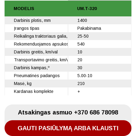
MODELIS
UM.T-320
Darbinis plotis, mm
1400
Įrangos tipas
Pakabinama
Reikalinga traktoriaus galia, AG
25-50
Rekomenduojamos apsukos, aps./min.
540
Darbinis greitis, km/val
10
Transportavimo greitis, km/val
20
Darbinis kampas,º
30
Pneumatinės padangos
5.00-10
Masė, kg
210
Kardanas komplekte
+
Atsakingas asmuo
+370 686 78098
GAUTI PASIŪLYMĄ ARBA KLAUSTI