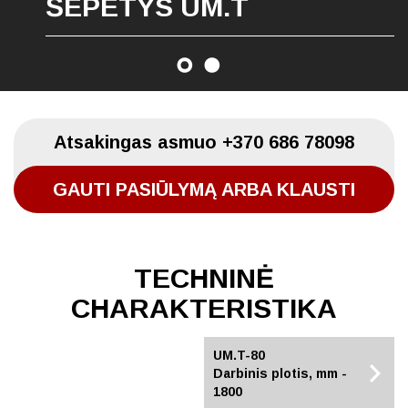
ŠEPETYS UM.T
Atsakingas asmuo
+370 686 78098
GAUTI PASIŪLYMĄ ARBA KLAUSTI
TECHNINĖ
CHARAKTERISTIKA
UM.T-320
UM.T-80
Darbinis plotis, mm -
Darbinis plotis, mm -
1400
1800