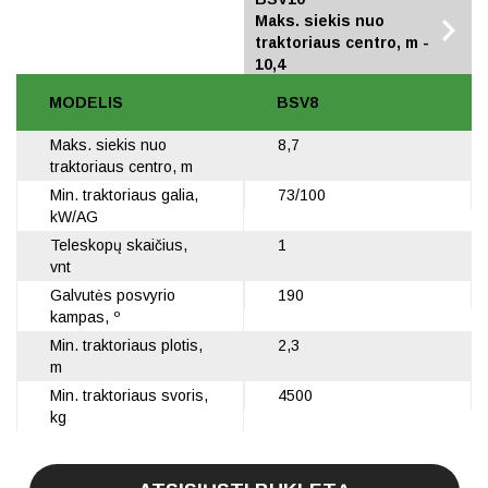
Maks. siekis nuo
Maks. siekis nuo
traktoriaus centro, m -
traktoriaus centro, m -
8,7
10,4
MODELIS
BSV8
Maks. siekis nuo
8,7
traktoriaus centro, m
Min. traktoriaus galia,
73/100
kW/AG
Teleskopų skaičius,
1
vnt
Galvutės posvyrio
190
kampas, º
Min. traktoriaus plotis,
2,3
m
Min. traktoriaus svoris,
4500
kg