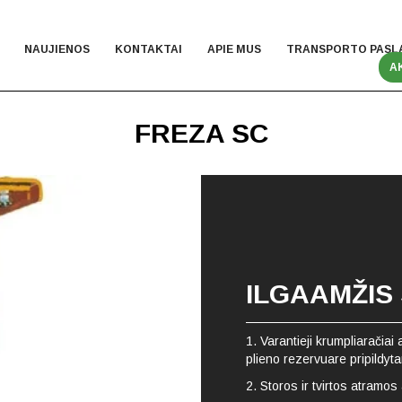
NAUJIENOS
KONTAKTAI
APIE MUS
TRANSPORTO PASL
A
FREZA SC
ILGAAMŽIS
1. Varantieji krumpliaračia
plieno rezervuare pripildyt
2. Storos ir tvirtos atram