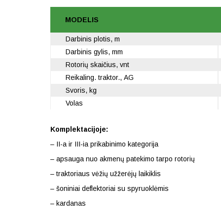
MODELIS
Darbinis plotis, m
Darbinis gylis, mm
Rotorių skaičius, vnt
Reikaling. traktor., AG
Svoris, kg
Volas
Komplektacijoje:
– II-a ir III-ia prikabinimo kategorija
– apsauga nuo akmenų patekimo tarpo rotorių
– traktoriaus vėžių užžerėjų laikiklis
– šoniniai deflektoriai su spyruoklėmis
– kardanas