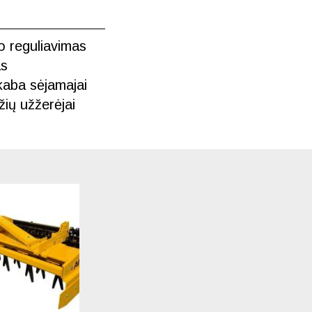
io reguliavimas
as
kaba sėjamajai
žių užžerėjai