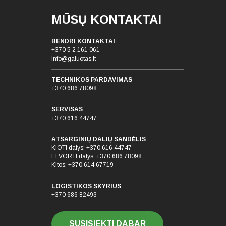
MŪSŲ KONTAKTAI
BENDRI KONTAKTAI
+370 5 2 161 061
info@galuotas.lt
TECHNIKOS PARDAVIMAS
+370 686 78098
SERVISAS
+370 616 44747
ATSARGINIŲ DALIŲ SANDĖLIS
KIOTI dalys:
+370 616 44747
ELVORTI dalys:
+370 686 78098
Kitos:
+370 614 67719
LOGISTIKOS SKYRIUS
+370 686 82493
SUSISIEKTI DABAR