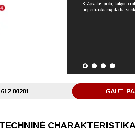
3. Apvalūs peilių laikymo ro
nepertraukiamą darbą sunk
 612 00201
GAUTI PA
TECHNINĖ CHARAKTERISTIK