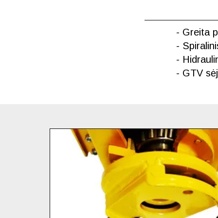
- Greita 
- Spiralin
- Hidraul
- GTV sėj