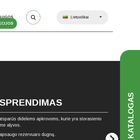
AUGOS
Lietuviškai
KCIJOS
KATALOGAS
 SPRENDIMAS
i atsparūs didelėms apkrovoms, kurie yra storasienio
ame alyvos.
os apsaugo rezervuaro dugną.