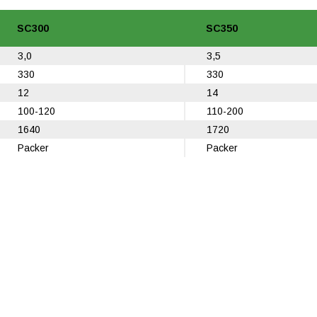
SC300
SC350
3,0
3,5
330
330
12
14
100-120
110-200
1640
1720
Packer
Packer