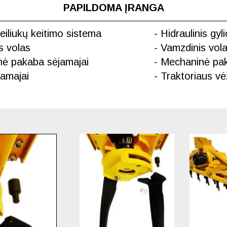
PAPILDOMA ĮRANGA
peiliukų keitimo sistema
- Hidraulinis gyl
is volas
- Vamzdinis vol
inė pakaba sėjamajai
- Mechaninė pa
amajai
- Traktoriaus vė