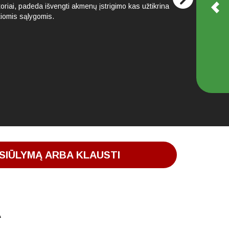
toriai, padeda išvengti akmenų įstrigimo kas užtikrina
iomis sąlygomis.
SIŪLYMĄ ARBA KLAUSTI
A