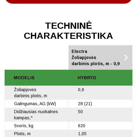
TECHNINĖ
CHARAKTERISTIKA
Hybryd
Electra
Žoliapjovės
Žoliapjovės
darbinis plotis, m - 0,9
darbinis plotis, m - 0,9
MODELIS
HYBRYD
Žoliapjovės
0,9
darbinis plotis, m
Galingumas, AG (kW)
28 (21)
Didžiausias nuokalnės
50
kampas,º
Svoris, kg
620
Plotis, m
1,05