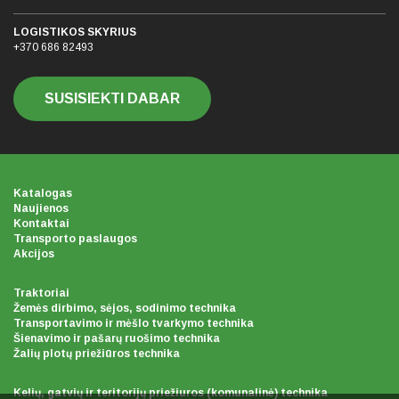
LOGISTIKOS SKYRIUS
+370 686 82493
SUSISIEKTI DABAR
Katalogas
Naujienos
Kontaktai
Transporto paslaugos
Akcijos
Traktoriai
Žemės dirbimo, sėjos, sodinimo technika
Transportavimo ir mėšlo tvarkymo technika
Šienavimo ir pašarų ruošimo technika
Žalių plotų priežiūros technika
Kelių, gatvių ir teritorijų priežiuros (komunalinė) technika