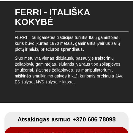
FERRI - ITALIŠKA
KOKYBĖ
FERRI – tai ilgametes tradicijas turintis Italų gamintojas,
kuris buvo įkurtas 1870 metais, gaminantis įvairius žalių
plotų ir miškų priežiūros sprendimus.
Šiuo metu yra vienas didžiausių pasaulyje traktorinių
žoliapjovių gamintojas, siūlantis įvairaus tipo žoliapjoves
(mulčeriai, šlaitinės žoliapjoves, su manipuliatoriumi,
miškinės smulkinimo galvos ir kt.), kuriomis prekiauja JAV,
ES šalyse, NVS šalyse ir kitose.
Atsakingas asmuo
+370 686 78098