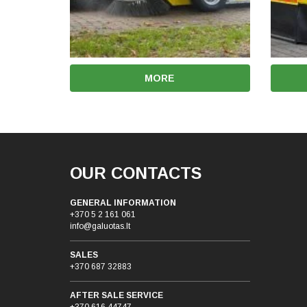
MORE
OUR CONTACTS
GENERAL INFORMATION
+370 5 2 161 061
info@galuotas.lt
SALES
+370 687 32883
AFTER SALE SERVICE
+370 616 44747