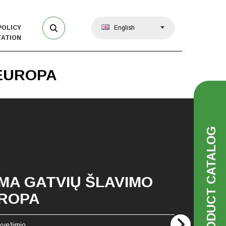
POLICY
English
ATION
EUROPA
PRODUCT CATALOG
MA GATVIŲ ŠLAVIMO
UROPA
kvežimio.