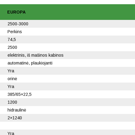
EUROPA
2500-3000
Perkins
74,5
2500
elektrinis, iš mašinos kabinos
automatinė, plaukiojanti
Yra
orinė
Yra
385/65×22,5
1200
hidraulinė
2×1240
Yra