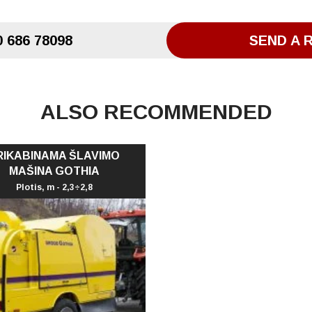
 686 78098
SEND A 
ALSO RECOMMENDED
RIKABINAMA ŠLAVIMO
MAŠINA GOTHIA
Plotis, m - 2,3÷2,8