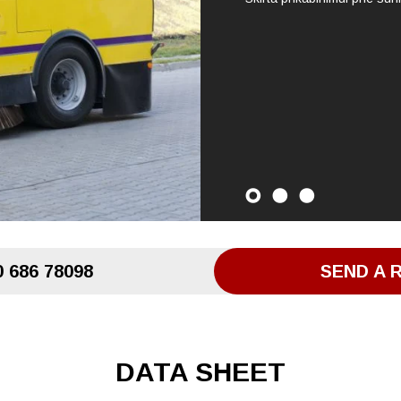
 686 78098
SEND A 
DATA SHEET