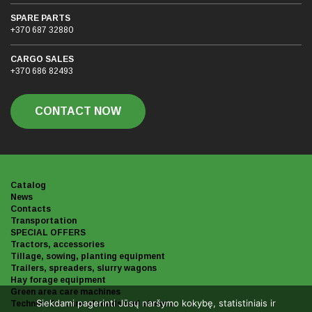
SPARE PARTS
+370 687 32880
CARGO SALES
+370 686 82493
CONTACT NOW
Catalog
News
Contacts
Transportation
SPECIAL OFFERS
Tractors, accessories
Tillage, sowing, planting equipment
Trailers, spreaders, slurry wagons
Hay forage equipment
Green area care machines
Siekdami pagerinti Jūsų naršymo kokybę, statistiniais ir
Technics for care of roads and streets