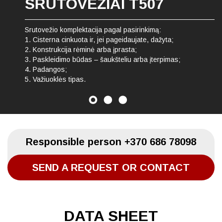
SRUTOVEŽIAI T507
Srutovežio komplektacija pagal pasirinkimą:
1. Cisterna cinkuota ir, jei pageidaujate, dažyta;
2. Konstrukcija rėminė arba įprasta;
3. Paskleidimo būdas – šaukšteliu arba įterpimas;
4. Padangos;
5. Važiuoklės tipas.
Responsible person
+370 686 78098
SEND A REQUEST OR CONTACT
DATA SHEET