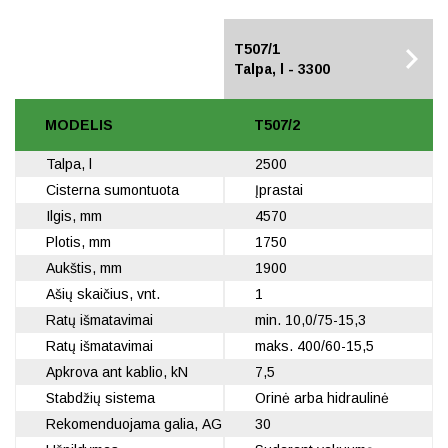
T507/2
T507/1
Talpa, l - 2500
Talpa, l - 3300
MODELIS
T507/2
Talpa, l
2500
Cisterna sumontuota
Įprastai
Ilgis, mm
4570
Plotis, mm
1750
Aukštis, mm
1900
Ašių skaičius, vnt.
1
Ratų išmatavimai
min. 10,0/75-15,3
Ratų išmatavimai
maks. 400/60-15,5
Apkrova ant kablio, kN
7,5
Stabdžių sistema
Orinė arba hidraulinė
Rekomenduojama galia, AG
30