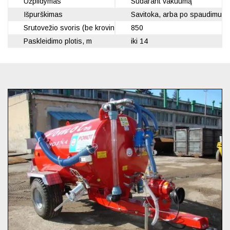
Užpildymas
Sudarant vakuumą
Išpurškimas
Savitoka, arba po spaudimu
Srutovežio svoris (be krovinio), kg
850
Paskleidimo plotis, m
iki 14