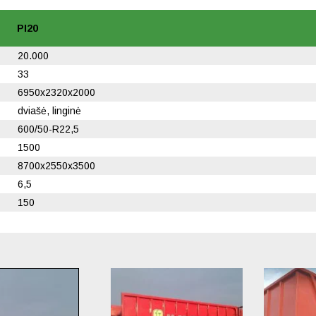
PI20
20.000
33
6950x2320x2000
dviašė, linginė
600/50-R22,5
1500
8700x2550x3500
6,5
150