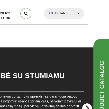
POLICY
English
ATION
PRODUCT CATALOG
BĖ SU STUMIAMU
priekinį bortą. Toks sprendimas garantuoja patogų
sąlygomis: esant stipriam vėjui, nelygiam paviršiui ar
nt žalią masę, per vieną važiavimą galima pervežti