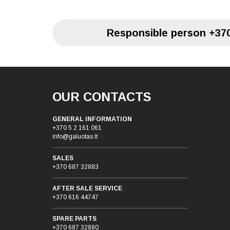
Responsible person
+370
OUR CONTACTS
GENERAL INFORMATION
+370 5 2 161 061
info@galuotas.lt
SALES
+370 687 32883
AFTER SALE SERVICE
+370 616 44747
SPARE PARTS
+370 687 32880