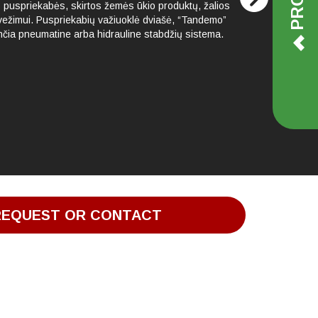
s puspriekabės, skirtos žemės ūkio produktų, žalios
rvežimui. Puspriekabių važiuoklė dviašė, “Tandemo”
nčia pneumatine arba hidrauline stabdžių sistema.
REQUEST OR CONTACT