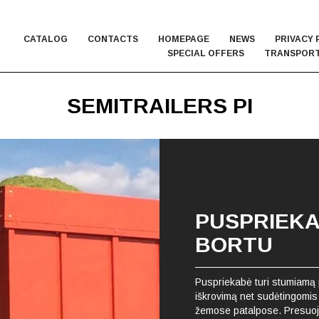
CATALOG
CONTACTS
HOMEPAGE
NEWS
PRIVACY 
SPECIAL OFFERS
TRANSPORT
SEMITRAILERS PI
PUSPRIEKA
BORTU
Puspriekabė turi stumiamą 
iškrovimą net sudėtingomis 
žemose patalpose. Presuoja