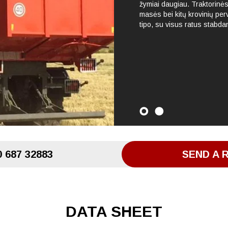
žymiai daugiau. Traktorinė
masės bei kitų krovinių pe
tipo, su visus ratus stabda
 687 32883
SEND A 
DATA SHEET