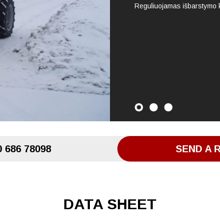
Reguliuojamas išbarstymo k
 686 78098
SEND A 
DATA SHEET