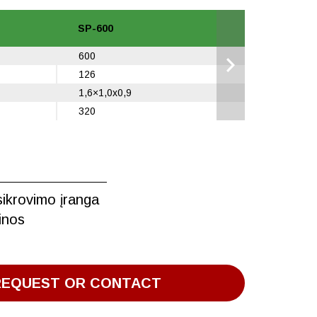
SP-600
SP-800
600
800
126
146
1,6×1,0x0,9
1,8×1,0x0,
320
350
sikrovimo įranga
binos
REQUEST OR CONTACT