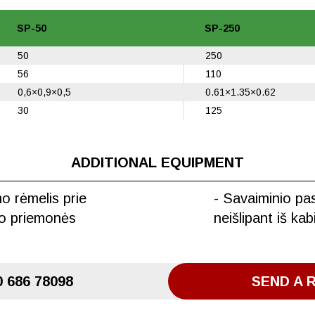
SP-50
SP-250
50
250
56
110
0,6×0,9×0,5
0.61×1.35×0.62
30
125
ADDITIONAL EQUIPMENT
mo rėmelis prie
- Savaiminio pa
to priemonės
neišlipant iš ka
 686 78098
SEND A 