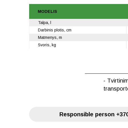
MODELIS
Talpa, l
Darbinis plotis, cm
Matmenys, m
Svoris, kg
- Tvirtini
transpor
Responsible person
+370