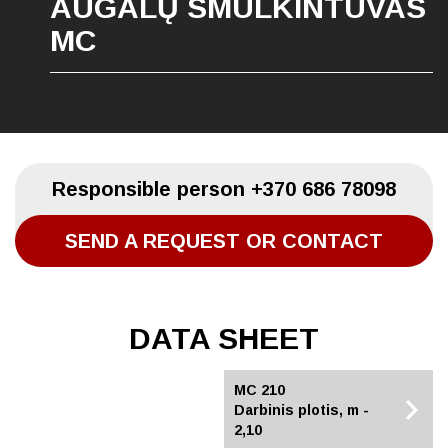
AUGALŲ SMULKINTUVAS
MC
Responsible person
+370 686 78098
SEND A REQUEST OR CONTACT
DATA SHEET
MC 210
MC 180
Darbinis plotis, m -
Darbinis plotis, m - 1,80
2,10