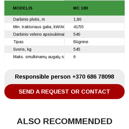
MODELIS
MC 180
Darbinis plotis, m
1,80
Min. traktoriaus galia, kW/AG
41/55
Darbinio veleno apsisukimai aps/min
540
Tipas
Būgninė
Svoris, kg
545
Maks. smulkinamų augalų storis, cm
6
Responsible person
+370 686 78098
SEND A REQUEST OR CONTACT
ALSO RECOMMENDED