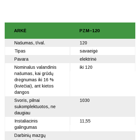
ARKĖ
PZM–120
Našumas, t/val.
120
Tipas
savaeigė
Pavara
elektrinė
Nominalus valandinis
iki 120
našumas, kai grūdų
drėgnumas iki 16 %
(kviečiai), ant kietos
dangos
Svoris, pilnai
1030
sukomplektuotos, ne
daugiau
Instaliacinis
11,55
galingumas
Darbinių mazgų