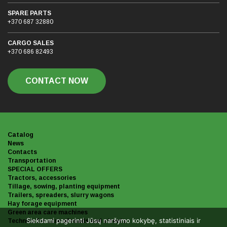
SPARE PARTS
+370 687 32880
CARGO SALES
+370 686 82493
CONTACT NOW
Catalog
News
Contacts
Transportation
SPECIAL OFFERS
Tractors, accessories
Tillage, sowing, planting equipment
Trailers, spreaders, slurry wagons
Hay forage equipment
Green area care machines
Siekdami pagerinti Jūsų naršymo kokybę, statistiniais ir
Technics for care of roads and streets