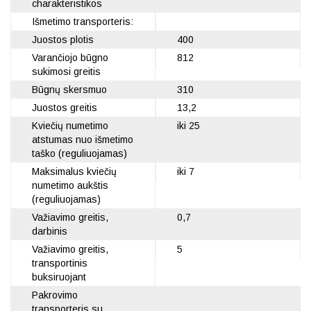
charakteristikos
Išmetimo transporteris:
Juostos plotis
400
Varančiojo būgno
812
sukimosi greitis
Būgnų skersmuo
310
Juostos greitis
13,2
Kviečių numetimo
iki 25
atstumas nuo išmetimo
taško (reguliuojamas)
Maksimalus kviečių
iki 7
numetimo aukštis
(reguliuojamas)
Važiavimo greitis,
0,7
darbinis
Važiavimo greitis,
5
transportinis
buksiruojant
Pakrovimo
transporteris su