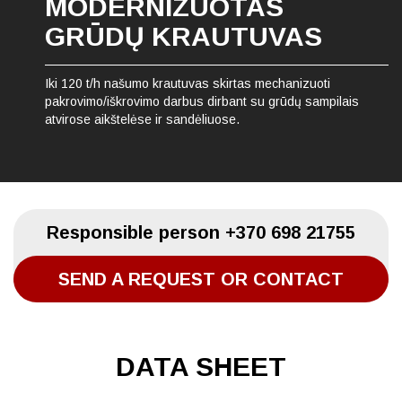
MODERNIZUOTAS
GRŪDŲ KRAUTUVAS
Iki 120 t/h našumo krautuvas skirtas mechanizuoti
pakrovimo/iškrovimo darbus dirbant su grūdų sampilais
atvirose aikštelėse ir sandėliuose.
Responsible person
+370 698 21755
SEND A REQUEST OR CONTACT
DATA SHEET