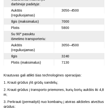
darbinėje padėtyje:
Aukštis
3050–4500
(reguliuojamas)
Ilgis (maksimalus)
7000
Plotis
5800
Su 90° pasuktu
išmetimo transporteriu:
Aukštis
3050–4500
(reguliuojamas)
Ilgis
3240
Plotis (maksimalus)
7130
Krautuvas gali atlikti šias technologines operacijas:
1. Krauti grūdus į/iš grūdų sandėlių;
2. Krauti grūdus į transporto priemones, kurių bortų aukštis iki 4,8
m;
3. Perkrauti (permaišyti) nuo kombainų į atviras aikšteles atvežtus
grūdus;