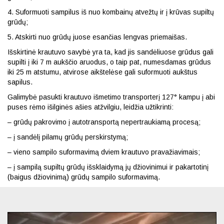
4. Suformuoti sampilus iš nuo kombainų atvežtų ir į krūvas supiltų
grūdų;
5. Atskirti nuo grūdų juose esančias lengvas priemaišas.
Išskirtinė krautuvo savybė yra ta, kad jis sandėliuose grūdus gali
supilti į iki 7 m aukščio aruodus, o taip pat, numesdamas grūdus
iki 25 m atstumu, atvirose aikštelėse gali suformuoti aukštus
sapilus.
Galimybė pasukti krautuvo išmetimo transporterį 127° kampu į abi
puses rėmo išilginės ašies atžvilgiu, leidžia užtikrinti:
– grūdų pakrovimo į autotransportą nepertraukiamą procesą;
– į sandėlį pilamų grūdų perskirstymą;
– vieno sampilo suformavimą dviem krautuvo pravažiavimais;
– į sampilą supiltų grūdų išsklaidymą jų džiovinimui ir pakartotinį
(baigus džiovinimą) grūdų sampilo suformavimą.