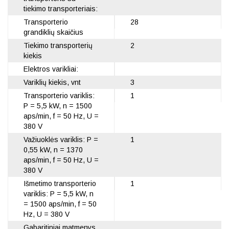
tiekimo transporteriais:
Transporterio
28
grandiklių skaičius
Tiekimo transporterių
2
kiekis
Elektros varikliai:
Variklių kiekis, vnt
3
Transporterio variklis:
1
Р = 5,5 kW, n = 1500
aps/min, f = 50 Hz, U =
380 V
Važiuoklės variklis: Р =
1
0,55 kW, n = 1370
aps/min, f = 50 Hz, U =
380 V
Išmetimo transporterio
1
variklis: Р = 5,5 kW, n
= 1500 aps/min, f = 50
Hz, U = 380 V
Gabaritiniai matmenys